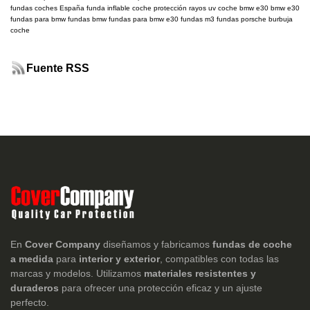
fundas coches España
funda inflable coche
protección rayos uv coche
bmw e30
bmw
e30
fundas para bmw
fundas bmw
fundas para bmw e30
fundas m3
fundas porsche
burbuja
coche
Fuente RSS
En
Cover Company
diseñamos y fabricamos
fundas de coche
a medida
para
interior y exterior
, compatibles con todas las
marcas y modelos. Utilizamos
materiales resistentes y
duraderos
para ofrecer una protección eficaz y un ajuste
perfecto.