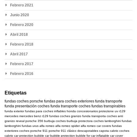
Febrero 2021
Junio 2020
Febrero 2020
Abril 2018
Febrero 2018
Abril 2017
Febrero 2017
Febrero 2016
Etiquetas
fundas coches
porsche
fundas para coches exteriores
funda transporte
funda presentación coches
funda transporte coches
fundas transpirables
funda exterior
fundas para coches inflables
honda
concesionarios
protezione uv
r129
mercedes
mercedes benz r129
fundas coches granizo
funda transporta coches
anti
granizo
reveal
porsche 356
burbuja coches
burbuja protectora coches
lamborghini
fundas
lamborghini
fundas urus
alfa romeo
alfa romeo spider
alfa romeo car covers
fundas
exteriores coches
porsche 911
porsche 911 clásico
descapotables
capota cabrio
coches
cabrio
car protection bubble
car bubble
protection bubble for car
inflatable car cover