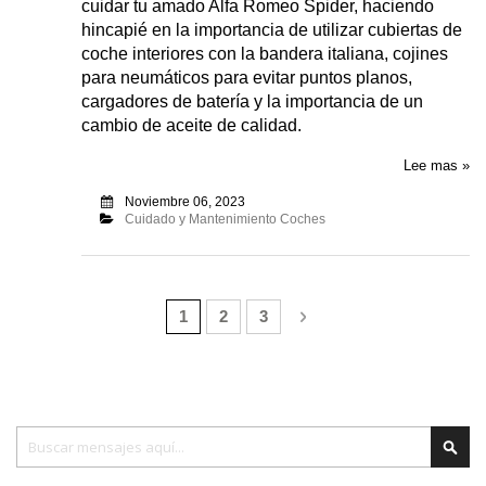
cuidar tu amado Alfa Romeo Spider, haciendo
hincapié en la importancia de utilizar cubiertas de
coche interiores con la bandera italiana, cojines
para neumáticos para evitar puntos planos,
cargadores de batería y la importancia de un
cambio de aceite de calidad.
Lee mas »
Noviembre 06, 2023
Cuidado y Mantenimiento Coches
Página
Actualmente estás leyendo página
Página
Página
Página
Siguiente
1
2
3
Buscar
Busc