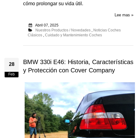
cómo prolongar su vida útil.
Lee mas »
Abril 07, 2025
Nuestros Productos / Novedades
,
Noticias Coches
Clásicos
,
Cuidado y Mantenimiento Coches
BMW 330i E46: Historia, Características
28
y Protección con Cover Company
Feb