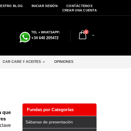
UESTRO BLOG
INICIAR SESIÓN
CONTÁCTENOS
CREAR UNA CUENTA
artículos
TEL + WHATSAPP:
0
Cart
+34 640 205472
CAR CARE Y ACEITES
OPINIONES
Fundas por Categorías
a que
res
Sábanas de presentación
clave