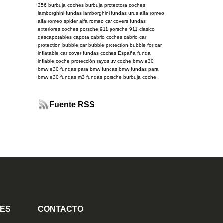
356
burbuja coches
burbuja protectora coches
lamborghini
fundas lamborghini
fundas urus
alfa romeo
alfa romeo spider
alfa romeo car covers
fundas
exteriores coches
porsche 911
porsche 911 clásico
descapotables
capota cabrio
coches cabrio
car
protection bubble
car bubble
protection bubble for car
inflatable car cover
fundas coches España
funda
inflable coche
protección rayos uv coche
bmw e30
bmw
e30
fundas para bmw
fundas bmw
fundas para
bmw e30
fundas m3
fundas porsche
burbuja coche
Fuente RSS
TES
CONTACTO