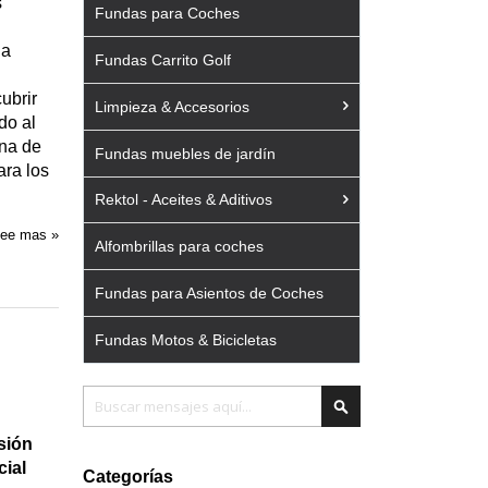
s
Fundas para Coches
 a
Fundas Carrito Golf
ubrir
Limpieza & Accesorios
do al
ana de
Fundas muebles de jardín
ara los
Rektol - Aceites & Aditivos
ee mas »
Alfombrillas para coches
Fundas para Asientos de Coches
Fundas Motos & Bicicletas
Buscar
Buscar
sión
cial
Categorías