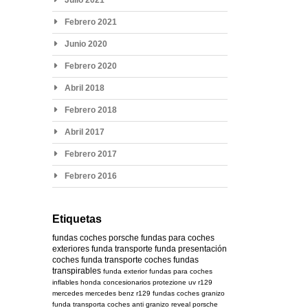
Febrero 2021
Junio 2020
Febrero 2020
Abril 2018
Febrero 2018
Abril 2017
Febrero 2017
Febrero 2016
Etiquetas
fundas coches
porsche
fundas para coches
exteriores
funda transporte
funda presentación
coches
funda transporte coches
fundas
transpirables
funda exterior
fundas para coches
inflables
honda
concesionarios
protezione uv
r129
mercedes
mercedes benz r129
fundas coches granizo
funda transporta coches
anti granizo
reveal
porsche