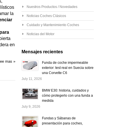
s,
ísticos
Nuestros Productos / Novedades
amar la
Noticias Coches Clásicos
enciar
Cuidado y Mantenimiento Coches
 para
Noticias del Motor
bierta
adera en
Mensajes recientes
ee mas »
Funda de coche impermeable
exterior: test real en Suecia sobre
una Corvette C6
July 11, 2026
BMW E30: historia, cuidados y
cómo protegerlo con una funda a
medida
July 9, 2026
Fundas y Sábanas de
presentación para coches,