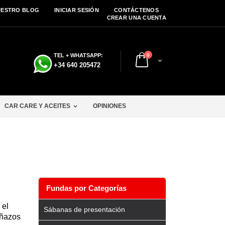
UESTRO BLOG
INICIAR SESIÓN
CONTÁCTENOS
CREAR UNA CUENTA
artículos
TEL + WHATSAPP:
0
Cart
+34 640 205472
CAR CARE Y ACEITES
OPINIONES
Fundas por Categorías
 el
Sábanas de presentación
añazos