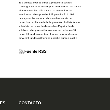
356
burbuja coches
burbuja protectora coches
lamborghini
fundas lamborghini
fundas urus
alfa romeo
alfa romeo spider
alfa romeo car covers
fundas
exteriores coches
porsche 911
porsche 911 clásico
descapotables
capota cabrio
coches cabrio
car
protection bubble
car bubble
protection bubble for car
inflatable car cover
fundas coches España
funda
inflable coche
protección rayos uv coche
bmw e30
bmw
e30
fundas para bmw
fundas bmw
fundas para
bmw e30
fundas m3
fundas porsche
burbuja coche
Fuente RSS
TES
CONTACTO