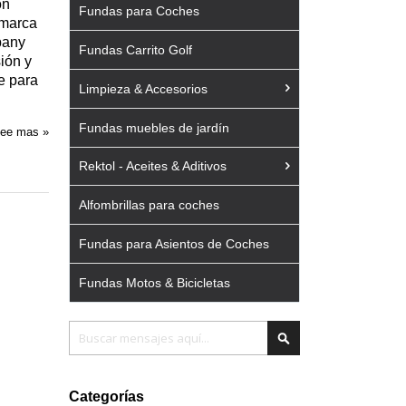
ón
Fundas para Coches
 marca
pany
Fundas Carrito Golf
sión y
e para
Limpieza & Accesorios
Fundas muebles de jardín
ee mas »
Rektol - Aceites & Aditivos
Alfombrillas para coches
Fundas para Asientos de Coches
Fundas Motos & Bicicletas
Buscar
Buscar
Categorías