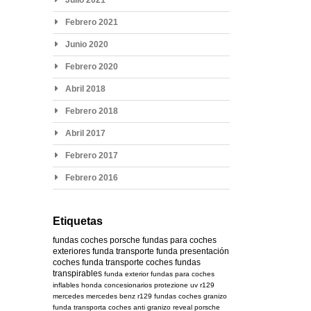
Febrero 2021
Junio 2020
Febrero 2020
Abril 2018
Febrero 2018
Abril 2017
Febrero 2017
Febrero 2016
Etiquetas
fundas coches
porsche
fundas para coches
exteriores
funda transporte
funda presentación
coches
funda transporte coches
fundas
transpirables
funda exterior
fundas para coches
inflables
honda
concesionarios
protezione uv
r129
mercedes
mercedes benz r129
fundas coches granizo
funda transporta coches
anti granizo
reveal
porsche