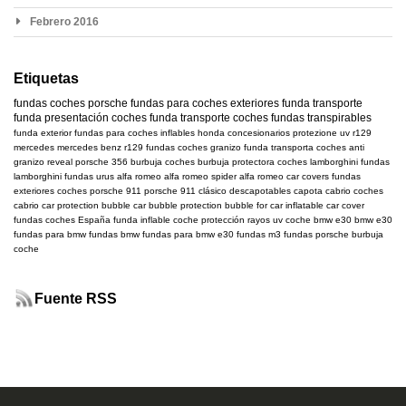
Febrero 2016
Etiquetas
fundas coches
porsche
fundas para coches exteriores
funda transporte
funda presentación coches
funda transporte coches
fundas transpirables
funda exterior
fundas para coches inflables
honda
concesionarios
protezione uv
r129
mercedes
mercedes benz r129
fundas coches granizo
funda transporta coches
anti
granizo
reveal
porsche 356
burbuja coches
burbuja protectora coches
lamborghini
fundas
lamborghini
fundas urus
alfa romeo
alfa romeo spider
alfa romeo car covers
fundas
exteriores coches
porsche 911
porsche 911 clásico
descapotables
capota cabrio
coches
cabrio
car protection bubble
car bubble
protection bubble for car
inflatable car cover
fundas coches España
funda inflable coche
protección rayos uv coche
bmw e30
bmw
e30
fundas para bmw
fundas bmw
fundas para bmw e30
fundas m3
fundas porsche
burbuja
coche
Fuente RSS