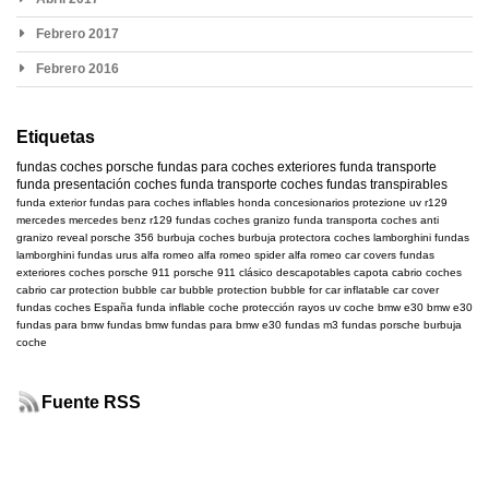
Febrero 2017
Febrero 2016
Etiquetas
fundas coches
porsche
fundas para coches exteriores
funda transporte
funda presentación coches
funda transporte coches
fundas transpirables
funda exterior
fundas para coches inflables
honda
concesionarios
protezione uv
r129
mercedes
mercedes benz r129
fundas coches granizo
funda transporta coches
anti
granizo
reveal
porsche 356
burbuja coches
burbuja protectora coches
lamborghini
fundas
lamborghini
fundas urus
alfa romeo
alfa romeo spider
alfa romeo car covers
fundas
exteriores coches
porsche 911
porsche 911 clásico
descapotables
capota cabrio
coches
cabrio
car protection bubble
car bubble
protection bubble for car
inflatable car cover
fundas coches España
funda inflable coche
protección rayos uv coche
bmw e30
bmw
e30
fundas para bmw
fundas bmw
fundas para bmw e30
fundas m3
fundas porsche
burbuja
coche
Fuente RSS