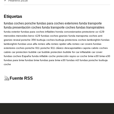
Febrero 2016
Etiquetas
fundas coches
porsche
fundas para coches exteriores
funda transporte
funda presentación coches
funda transporte coches
fundas transpirables
funda exterior
fundas para coches inflables
honda
concesionarios
protezione uv
r129
mercedes
mercedes benz r129
fundas coches granizo
funda transporta coches
anti
granizo
reveal
porsche 356
burbuja coches
burbuja protectora coches
lamborghini
fundas
lamborghini
fundas urus
alfa romeo
alfa romeo spider
alfa romeo car covers
fundas
exteriores coches
porsche 911
porsche 911 clásico
descapotables
capota cabrio
coches
cabrio
car protection bubble
car bubble
protection bubble for car
inflatable car cover
fundas coches España
funda inflable coche
protección rayos uv coche
bmw e30
bmw
e30
fundas para bmw
fundas bmw
fundas para bmw e30
fundas m3
fundas porsche
burbuja
coche
Fuente RSS