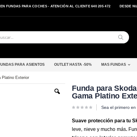
EN FUNDAS PARA COCHES - ATENCIÓN AL CLIENTE 640 205 472
DESDE N
Buscar
FUNDAS PARA ASIENTOS
OUTLET HASTA -50%
MAS FUNDAS
Platino Exterior
Saltar
Funda para Skoda
al
Gama Platino Exte
comienzo
de
la
Sea el primero en 
galería
de
imágenes
Suave protección para tu 
leve, nieve y mucho más
.
Fund