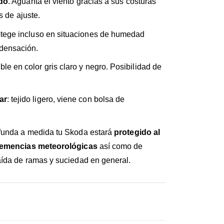
ado
. Aguanta el viento gracias a sus costuras
s de ajuste.
otege incluso en situaciones de humedad
ndensación.
ible en color gris claro y negro. Posibilidad de
ar
: tejido ligero, viene con bolsa de
 funda a medida tu Skoda estará
protegido al
clemencias meteorológicas
así como de
ída de ramas y suciedad en general.