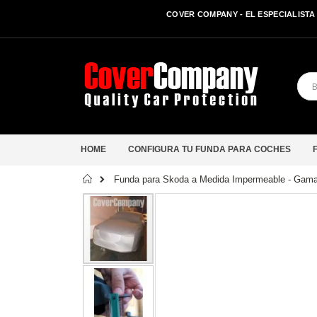
COVER COMPANY - EL ESPECIALISTA 
HOME
CONFIGURA TU FUNDA PARA COCHES
Inicio
Funda para Skoda a Medida Impermeable - Gama 
Saltar
al
final
de
la
galería
de
imágenes