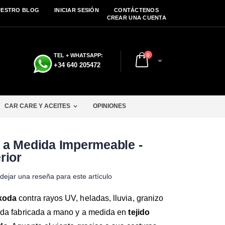
UESTRO BLOG
INICIAR SESIÓN
CONTÁCTENOS
CREAR UNA CUENTA
artículos
TEL + WHATSAPP:
0
Cart
+34 640 205472
CAR CARE Y ACEITES
OPINIONES
 a Medida Impermeable -
rior
dejar una reseña para este artículo
Skoda
contra rayos UV, heladas, lluvia, granizo
a fabricada a mano y a medida en
tejido